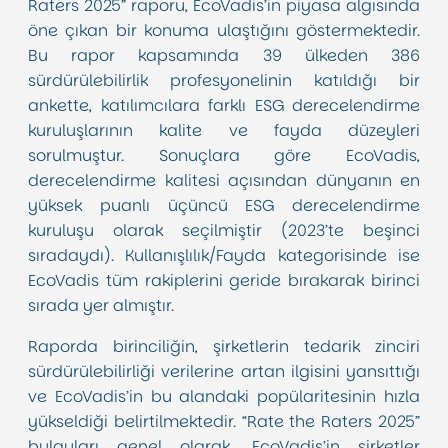
Raters 2025” raporu, EcoVadis’in piyasa algısında
öne çıkan bir konuma ulaştığını göstermektedir.
Bu rapor kapsamında 39 ülkeden 386
sürdürülebilirlik profesyonelinin katıldığı bir
ankette, katılımcılara farklı ESG derecelendirme
kuruluşlarının kalite ve fayda düzeyleri
sorulmuştur. Sonuçlara göre EcoVadis,
derecelendirme kalitesi açısından dünyanın en
yüksek puanlı üçüncü ESG derecelendirme
kuruluşu olarak seçilmiştir (2023’te beşinci
sıradaydı). Kullanışlılık/Fayda kategorisinde ise
EcoVadis tüm rakiplerini geride bırakarak birinci
sırada yer almıştır.
Raporda birinciliğin, şirketlerin tedarik zinciri
sürdürülebilirliği verilerine artan ilgisini yansıttığı
ve EcoVadis’in bu alandaki popülaritesinin hızla
yükseldiği belirtilmektedir. “Rate the Raters 2025”
bulguları genel olarak, EcoVadis’in şirketler