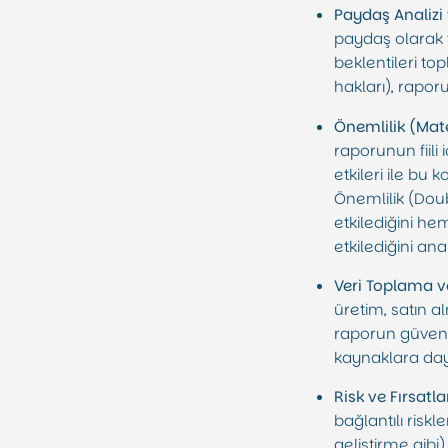
Paydaş Analizi 
paydaş olarak t
beklentileri top
hakları), rapor
Önemlilik (Mate
raporunun fiili
etkileri ile bu 
Önemlilik (Doub
etkilediğini hem
etkilediğini ana
Veri Toplama ve
üretim, satın a
raporun güvenilir
kaynaklara day
Risk ve Fırsatl
bağlantılı riskl
geliştirme gibi