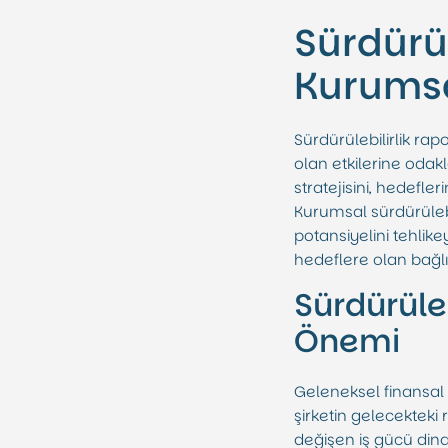
Sürdürül
Kurums
Sürdürülebilirlik ra
olan etkilerine odakl
stratejisini, hedefl
Kurumsal sürdürülebil
potansiyelini tehli
hedeflere olan bağlılı
Sürdürüleb
Önemi
Geleneksel finansal r
şirketin gelecekteki r
değişen iş gücü dinam