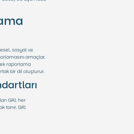
rlama
resel, sosyal ve
aporlamasını amaçlar.
rerek raporlama
ak bir dil oluşturur.
dartları
lan GRI, her
k tanır. GRI