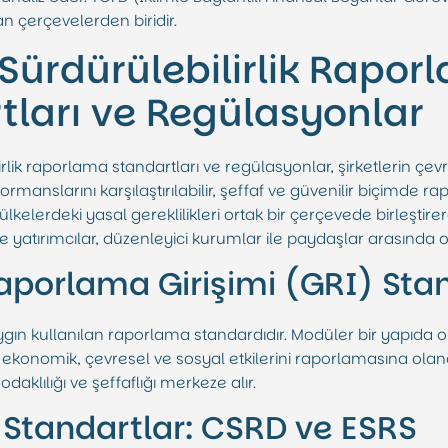
an çerçevelerden biridir.
 Sürdürülebilirlik Rapo
tları ve Regülasyonlar
rlik raporlama standartları ve regülasyonlar, şirketlerin çev
rmanslarını karşılaştırılabilir, şeffaf ve güvenilir biçimde r
ı ülkelerdeki yasal gereklilikleri ortak bir çerçevede birleşti
e yatırımcılar, düzenleyici kurumlar ile paydaşlar arasında ort
aporlama Girişimi (GRI) Stan
ın kullanılan raporlama standardıdır. Modüler bir yapıda o
n ekonomik, çevresel ve sosyal etkilerini raporlamasına olana
daklılığı ve şeffaflığı merkeze alır.
l Standartlar: CSRD ve ESRS