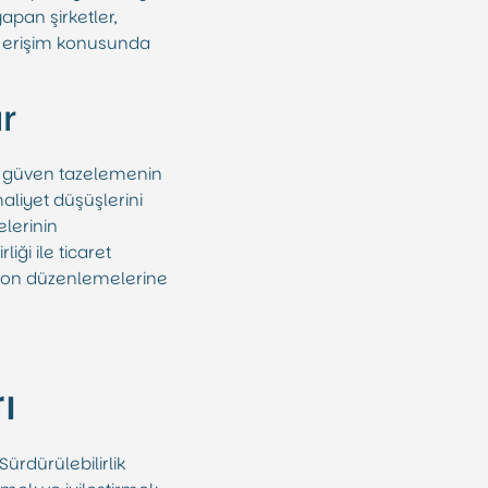
apan şirketler,
eye erişim konusunda
r
de güven tazelemenin
aliyet düşüşlerini
elerinin
iği ile ticaret
arbon düzenlemelerine
ı
Sürdürülebilirlik