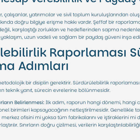
, çalışanlar, yatırımcılar ve sivil toplum kuruluşlarından oluş
akkında doğru bilgiye erişme hakkı vardır. Şeffaf bir raporlama
değil, karşılaştığı zorlukları ve hedeflerinden sapma nedenle
i yaklaşım, uzun vadeli ve sağlam bir paydaş güveni inşa edi
ebilirlik Raporlaması S
a Adımları
odolojik bir disiplin gerektirir. Sürdürülebilirlik raporlaması 
n teknik yanıt, sürecin evrelerine bölünmesidir.
ların Belirlenmesi:
İlk adım, raporun hangi dönemi, hangi co
el birimleri kapsayacağının netleştirilmesidir. Genellikle takv
 merkez ofisini mi yoksa tüm fabrikalarını ve iştiraklerini mi
ırılır. Sınırların doğru çizilmesi, verilerin karşılaştırılabilirl