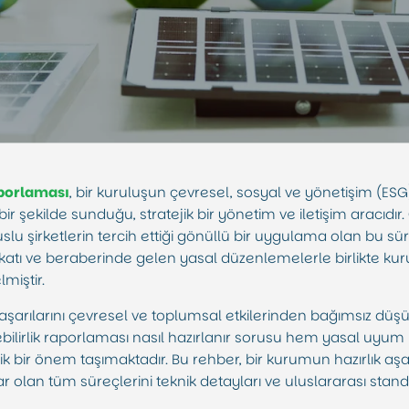
aporlaması
, bir kuruluşun çevresel, sosyal ve yönetişim (ES
bir şekilde sunduğu, stratejik bir yönetim ve iletişim aracıd
uslu şirketlerin tercih ettiği gönüllü bir uygulama olan bu 
atı ve beraberinde gelen yasal düzenlemelerle birlikte kur
miştir.
 başarılarını çevresel ve toplumsal etkilerinden bağımsız dü
ilirlik raporlaması nasıl hazırlanır sorusu hem yasal uyum
tik bir önem taşımaktadır. Bu rehber, bir kurumun hazırlık a
olan tüm süreçlerini teknik detayları ve uluslararası standa