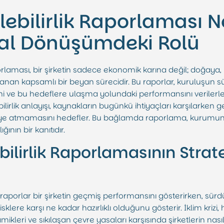
ebilirlik Raporlaması N
al Dönüşümdeki Rolü
porlaması, bir şirketin sadece ekonomik karına değil; doğaya
anan kapsamlı bir beyan sürecidir. Bu raporlar, kuruluşun sür
erini ve bu hedeflere ulaşma yolundaki performansını verilerl
irlik anlayışı, kaynakların bugünkü ihtiyaçları karşılarken g
keye atmamasını hedefler. Bu bağlamda raporlama, kurumun
ğının bir kanıtıdır.
ilirlik Raporlamasının Strate
aporlar bir şirketin geçmiş performansını gösterirken, sürdür
isklere karşı ne kadar hazırlıklı olduğunu gösterir. İklim krizi
ikleri ve sıkılaşan çevre yasaları karşısında şirketlerin nasıl