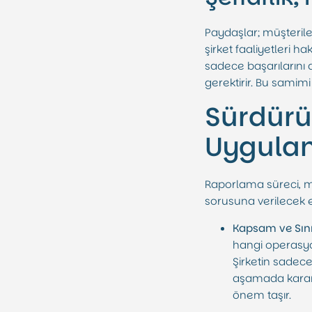
Paydaşlar; müşteriler
şirket faaliyetleri h
sadece başarılarını 
gerektirir. Bu samim
Sürdürül
Uygulam
Raporlama süreci, met
sorusuna verilecek e
Kapsam ve Sınır
hangi operasyon
Şirketin sadece
aşamada kararlaşt
önem taşır.