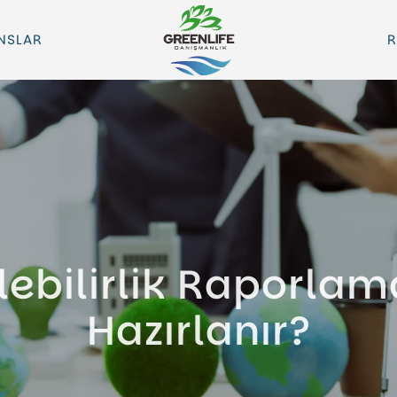
NSLAR
R
ebilirlik Raporlam
Hazırlanır?