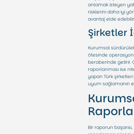
anlamak isteyen yatır
risklerini daha iyi y
avantaj elde edebilir
Şirketler
Kurumsal sürdürülebi
ötesinde operasyonel
beraberinde getirir. Ç
raporlanması ise nitel
yapan Türk şirketler
uyum sağlamanın en 
Kurumsal
Raporla
Bir raporun başarısı,