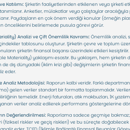
ve Katılımı:
Şirketin faaliyetlerinden etkilenen veya şirketi e
anımlanır. Anketler, mülakatlar veya çalıştaylar aracılığıyla
lanır. Paydaşların en çok önem verdiği konular (örneğin plastik
un önceliklerini belirlemede pusula görevi görür.
riality) Analizi ve Çift Önemlilik Kavramı:
Önemlilik analizi, s
 içindekiler tablosunu oluşturur. Şirketin çevre ve toplum üz
konuların şirketin finansal başarısı üzerindeki etkileri kesiştiri
le Materiality) yaklaşımı esastır. Bu yaklaşım, hem şirketin d
 de dış dünyadaki (iklim krizi gibi) değişimlerin şirketin finan
liz eder.
 Analiz Metodolojisi:
Raporun kalbi veridir. Farklı departmanl
lma) gelen veriler standart bir formatta toplanmalıdır. Verile
liğinin temelidir. Enerji faturaları, atık makbuzları, İK yazılımı ç
anan veriler analiz edilerek performans göstergelerine dön
arın Değerlendirilmesi:
Raporlama sadece geçmişe bakmaz; g
eri (fiziksel riskler ve geçiş riskleri) ve bu süreçte doğabilecek 
) analiz eder. TCFD (İklimle Bağlantılı Finansal Beyanlar G