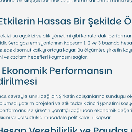
 sadece bir kitapçık basmak değil, kurumsal performansı ölç
Etkilerin Hassas Bir Şekilde 
ak izi, su ayak izi ve atık yönetimi gibi konulardaki performa
dir. Sera gazı emisyonlarının Kapsam 1, 2 ve 3 bazında hesa
deledeki somut katkıyı ortaya koyar. Bu ölçümler, şirketin ka
ni ve azaltım hedefleri koymasını sağlar.
e Ekonomik Performansın
irilmesi
ce çevreyle sınırlı değildir. Şirketin çalışanlarına sunduğu ola
toplumsal yatırım projeleri ve etik tedarik zinciri yönetimi so
performans ise şirketin yarattığı doğrudan ekonomik değerin
ısını ve yolsuzlukla mücadele politikalarını kapsar.
 Hesap Verebilirlik ve Paydaş