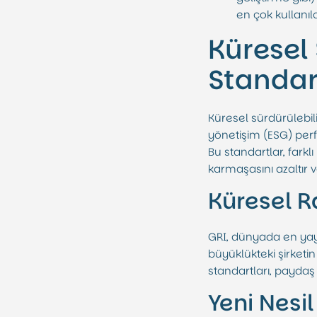
en çok kullanıl
Küresel
Standar
Küresel sürdürülebili
yönetişim (ESG) perfo
Bu standartlar, farkl
karmaşasını azaltır v
Küresel R
GRI, dünyada en yayg
büyüklükteki şirketi
standartları, paydaş o
Yeni Nesi