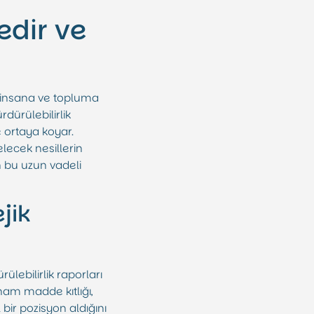
edir ve
, insana ve topluma
dürülebilirlik
e ortaya koyar.
elecek nesillerin
 bu uzun vadeli
jik
ülebilirlik raporları
, ham madde kıtlığı,
 bir pozisyon aldığını