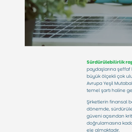
Sürdürülebilirlik r
paydaşlarına şeffaf 
büyük ölçekli çok ul
Avrupa Yeşil Mutabak
temel şartı haline gel
Şirketlerin finansal
dönemde, sürdürüleb
güveni açısından kri
doğrulamasına kadar 
ele almaktadır.