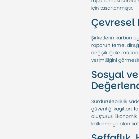
raporlaması süreci,
için tasarlanmıştır.
Çevresel 
Şirketlerin karbon ay
raporun temel direği
değişikliği ile müca
verimliliğini görmesi
Sosyal v
Değerlend
Sürdürülebilirlik sade
güvenliği kayıtları, 
oluşturur. Ekonomik 
kalkınmaya olan katk
Şeffaflık,