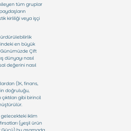
tkileyen tüm gruplar
 paydaşların
 kirliliği veya işçi
ürdürülebilirlik
erindeki en büyük
lir. Günümüzde Çift
ış dünyayı nasıl
sal değerini nasıl
ardan (İK, finans,
rin doğruluğu,
ıktıları gibi birincil
üştürülür.
elecekteki iklim
fırsatları (yeşil ürün
örev Gücü) bu aşamada