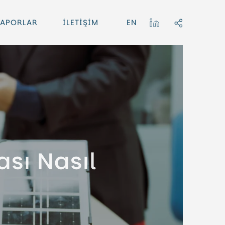
APORLAR
İLETİŞİM
EN
ası Nasıl