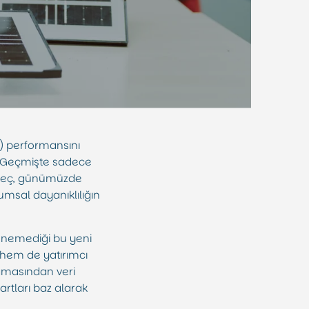
G) performansını
ır. Geçmişte sadece
süreç, günümüzde
umsal dayanıklılığın
şünemediği bu yeni
 hem de yatırımcı
şamasından veri
rtları baz alarak