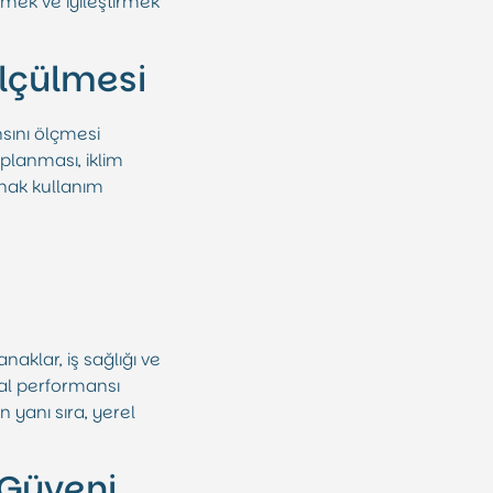
mek ve iyileştirmek
Ölçülmesi
nsını ölçmesi
planması, iklim
ynak kullanım
naklar, iş sağlığı ve
syal performansı
 yanı sıra, yerel
 Güveni