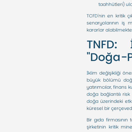
taahhütleri) u
TCFD'nin en kritik çı
senaryolarının iş m
kararlar alabilmekted
TNFD: 
"Doğa-P
İklim değişikliği ö
büyük bölümü doğr
yatırımcılar, finans 
doğa bağlantılı risk 
doğa üzerindeki etki
küresel bir çerçevedi
Bir gıda firmasının 
şirketinin kritik mi