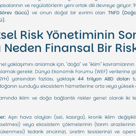
salarının ve regülatörlerin yeni ortak dili devreye giriyor:
T
 Görev Gücü)
ve onun doğal bir evrimi olan
TNFD (Doğa 
ü)
.
sel Risk Yönetiminin Son
Neden Finansal Bir Risk
el yaklaşımını anlamak için, "doğa" ve "iklim" kavramlarının 
mlamak gerekir. Dünya Ekonomik Forumu (WEF) verilerine gör
GSYH) yarısından fazlası, yaklaşık
44 trilyon ABD doları
tu
 doğanın sunduğu ekosistem hizmetlerine orta veya yüksek 
ında iklim ve doğa bağlantılı riskler genel olarak iki 
er:
Aşırı hava olayları (sel, kasırga), kronik iklim değişikli
kselmesi) veya ekosistem çökmelerinin (tarım arazilerinin
ükenmesi) tedarik zincirinizi, üretim tesislerinizi ve operas