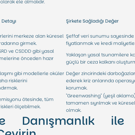
i olarak ele almalıdır.
 Detayı
Şirkete Sağladığı Değer
erlerini merkeze alan küresel
Şeffaf veri sunumu sayesinde "
 radarına girmek.
fiyatlanmak ve kredi maliyetle
SRD ve CSDDD gibi yasal
Yaklaşan yasal tsunamilere kar
melerine önceden hazır
güçlü bir ceza kalkanı oluştur
laşımı gibi modellerle oküler
Değer zincirindeki darboğazlar
ha risklerini
ederek kriz anlarında operasyo
ndırmak.
korumak.
"Greenwashing" (yeşil aklama)
emisyonu ötesinde, tüm
tamamen sıyrılmak ve küresel
riskleri ölçebilmek.
olmak.
ife Danışmanlık ile R
Çevirin