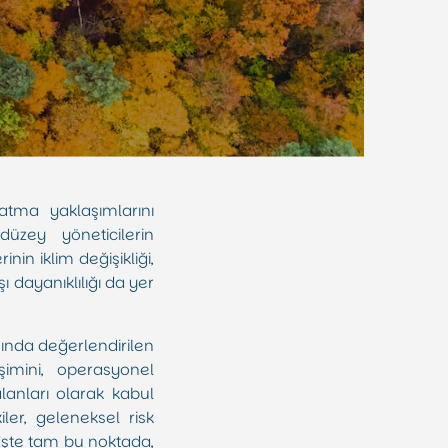
tma yaklaşımlarını
üzey yöneticilerin
in iklim değişikliği,
ı dayanıklılığı da yer
ında değerlendirilen
şimini, operasyonel
alanları olarak kabul
iler, geleneksel risk
İşte tam bu noktada,