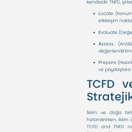
kendisidir. TNFD, şir
L
ocate (Konuml
etkileşim nokta
E
valuate (Değer
A
ssess (Anali
değerlendirilme
P
repare (Hazır
ve paydaşlara 
TCFD v
Strateji
İklim ve doğa birb
hızlandırırken, iklim 
TCFD and TNFD rapo