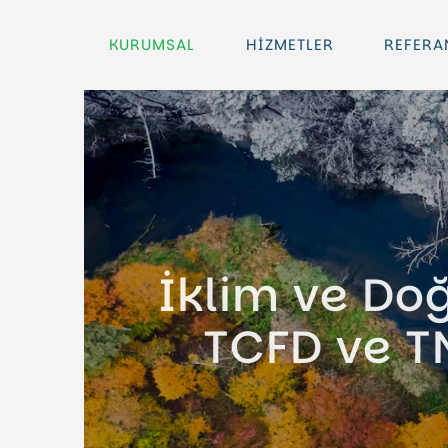
KURUMSAL
HİZMETLER
REFERA
İklim ve Doğ
TCFD ve TN