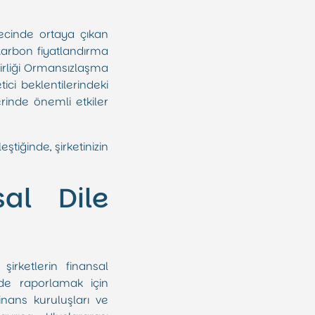
ecinde ortaya çıkan
. Karbon fiyatlandırma
rliği Ormansızlaşma
ici beklentilerindeki
erinde önemli etkiler
ştiğinde, şirketinizin
sal Dile
şirketlerin finansal
kilde raporlamak için
finans kuruluşları ve