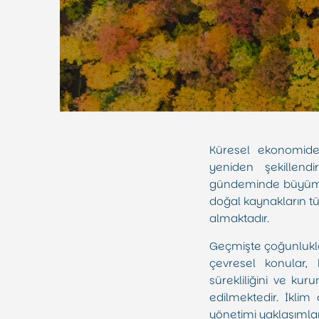
Küresel ekonomide
yeniden şekillend
gündeminde büyüme, k
doğal kaynakların tük
almaktadır.
Geçmişte çoğunlukla
çevresel konular, 
sürekliliğini ve kur
edilmektedir. İklim 
yönetimi yaklaşımla