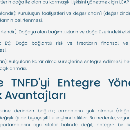
ketlerin doğa ile olan bu karmaşık ilişkisini yönetmek için
LEAP
andır): Kuruluşun faaliyetleri ve değer chain'i (değer zinc
larının belirlenmesi.
lendir): Doğaya olan bağımlılıkların ve doğa üzerindeki etkil
z Et): Doğa bağlantılı risk ve fırsatların finansal ve s
si.
lan): Bulguların karar alma süreçlerine entegre edilmesi, he
açıklanması.
e TNFD'yi Entegre Yön
k Avantajları
irine derinden bağlıdır; ormanların yok olması (doğa k
değişikliği de biyoçeşitlilik kaybını tetikler. Bu nedenle, vizy
rlamalarını ayrı silolar halinde değil, entegre bir ku