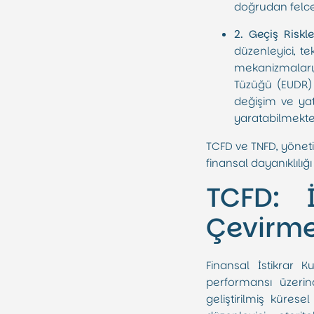
doğrudan felce
2. Geçiş Riskler
düzenleyici, te
mekanizmaları,
Tüzüğü (EUDR) 
değişim ve yat
yaratabilmekte
TCFD ve TNFD, yönetim
finansal dayanıklılığı
TCFD: İ
Çevirm
Finansal İstikrar K
performansı üzerinde
geliştirilmiş kürese