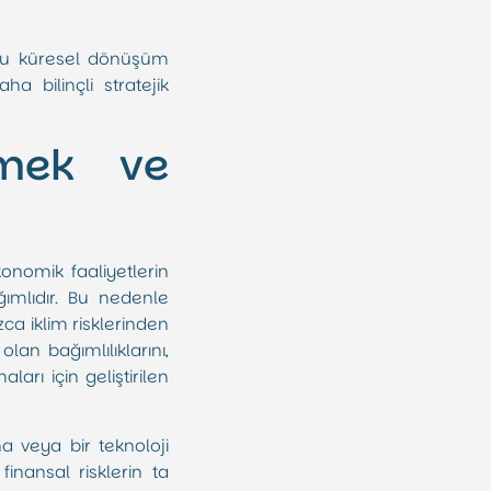
umlu küresel dönüşüm
a bilinçli stratejik
çmek ve
m
onomik faaliyetlerin
mlıdır. Bu nedenle
zca iklim risklerinden
olan bağımlılıklarını,
arı için geliştirilen
na veya bir teknoloji
finansal risklerin ta