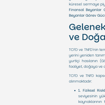
küresel sermaye piya
Finansal Beyanlar
Beyanlar Görev Güc
Gelenek
ve Doğa 
TCFD ve TNFD'nin tem
yerini yeniden tanı
yurtiçi hasılanın (
faaliyet, doğaya ve
TCFD ve TNFD kapsam
alınmaktadır:
1. Fiziksel Riskl
seviyesinin yü
kaynaklarının t