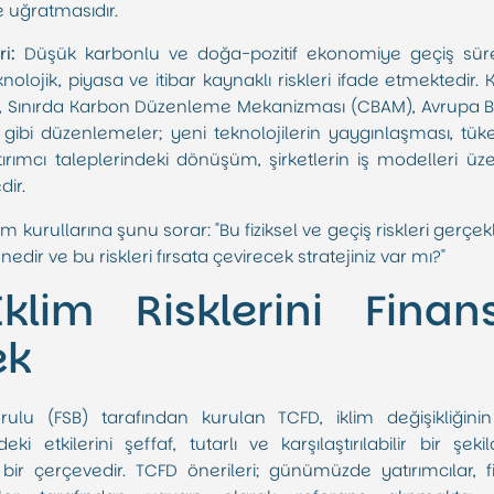
 uğratmasıdır.
i:
Düşük karbonlu ve doğa-pozitif ekonomiye geçiş sür
knolojik, piyasa ve itibar kaynaklı riskleri ifade etmektedir
 Sınırda Karbon Düzenleme Mekanizması (CBAM), Avrupa Bi
gibi düzenlemeler; yeni teknolojilerin yaygınlaşması, tüket
ırımcı taleplerindeki dönüşüm, şirketlerin iş modelleri üz
dir.
 kurullarına şunu sorar: "Bu fiziksel ve geçiş riskleri gerçekle
 nedir ve bu riskleri fırsata çevirecek stratejiniz var mı?"
klim Risklerini Finan
ek
urulu (FSB) tarafından kurulan TCFD, iklim değişikliğinin 
ki etkilerini şeffaf, tutarlı ve karşılaştırılabilir bir şe
l bir çerçevedir. TCFD önerileri; günümüzde yatırımcılar, 