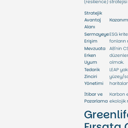
(resilience) stratejis
Stratejik
Avantaj
Kazanım
Alanı
Sermayeye
ESG krit
Erişim
fonların
Mevzuata
AB'nin C
Erken
düzenle
Uyum
olmak.
Tedarik
LEAP yak
Zinciri
yüzey/sa
Yönetimi
haritala
İtibar ve
Karbon 
Pazarlama
ekolojik 
Greenl
Fırsata 