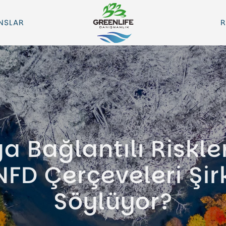
NSLAR
R
a Bağlantılı Riskle
FD Çerçeveleri Şir
Söylüyor?