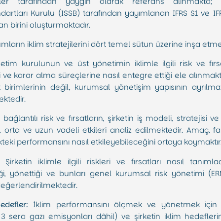
teler tarafından yaygın olarak referans alınmakta; a
andartları Kurulu (ISSB) tarafından yayımlanan IFRS S1 ve IF
n birini oluşturmaktadır.
ların iklim stratejilerini dört temel sütun üzerine inşa etme
tim kurulunun ve üst yönetimin iklimle ilgili risk ve fırsat
 ve karar alma süreçlerine nasıl entegre ettiği ele alınmaktadı
lik birimlerinin değil, kurumsal yönetişim yapısının ayrılm
ktedir.
 bağlantılı risk ve fırsatların, şirketin iş modeli, stratejisi 
, orta ve uzun vadeli etkileri analiz edilmektedir. Amaç, far
kteki performansını nasıl etkileyebileceğini ortaya koymaktır
Şirketin iklimle ilgili riskleri ve fırsatları nasıl tanımlad
iği, yönettiği ve bunları genel kurumsal risk yönetimi (ER
değerlendirilmektedir.
edefler:
İklim performansını ölçmek ve yönetmek için k
3 sera gazı emisyonları dâhil) ve şirketin iklim hedefleri