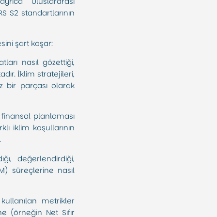
yrıca Uluslararası
RS S2 standartlarının
sini şart koşar:
ları nasıl gözettiği,
r. İklim stratejileri,
az bir parçası olarak
ve finansal planlaması
klı iklim koşullarının
.
ığı, değerlendirdiği,
M) süreçlerine nasıl
ullanılan metrikler
ne (örneğin Net Sıfır