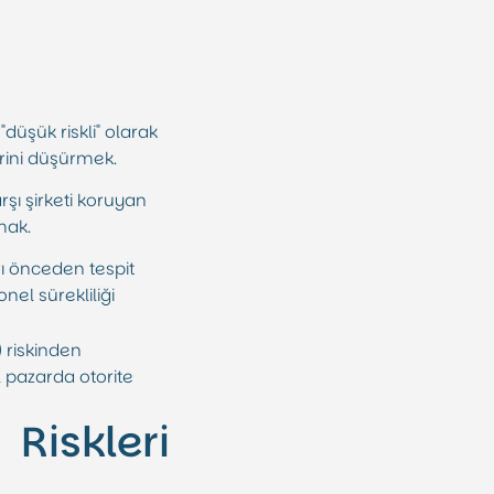
düşük riskli" olarak
rini düşürmek.
şı şirketi koruyan
mak.
ı önceden tespit
nel sürekliliği
 riskinden
 pazarda otorite
iskleri