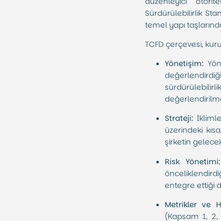
düzenleyici otori
Sürdürülebilirlik St
temel yapı taşlarında
TCFD çerçevesi, kurum
Yönetişim:
Yöne
değerlendirdiği
sürdürülebilir
değerlendirilme
Strateji:
İklimle
üzerindeki kısa
şirketin gelece
Risk Yönetimi:
önceliklendird
entegre ettiği 
Metrikler ve H
(Kapsam 1, 2, 