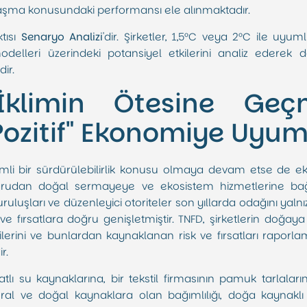
laşma konusundaki performansı ele alınmaktadır.
ktısı
Senaryo Analizi
'dir. Şirketler, 1,5°C veya 2°C ile uy
odelleri üzerindeki potansiyel etkilerini analiz ederek dah
ir.
İklimin Ötesine Ge
ozitif" Ekonomiye Uyu
nemli bir sürdürülebilirlik konusu olmaya devam etse de ek
udan doğal sermayeye ve ekosistem hizmetlerine bağı
kuruluşları ve düzenleyici otoriteler son yıllarda odağını yalnı
ve fırsatlara doğru genişletmiştir. TNFD, şirketlerin doğaya 
lerini ve bunlardan kaynaklanan risk ve fırsatları raporlamal
r.
tatlı su kaynaklarına, bir tekstil firmasının pamuk tarlaları
neral ve doğal kaynaklara olan bağımlılığı, doğa kaynaklı 