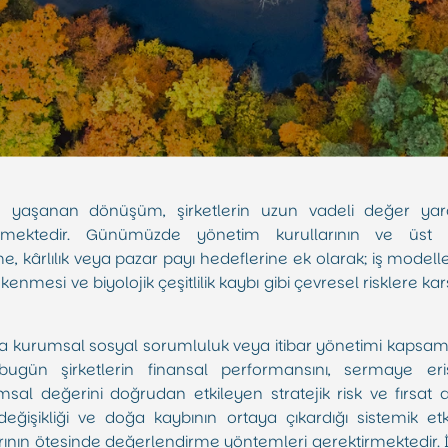
 yaşanan dönüşüm, şirketlerin uzun vadeli değer yara
irmektedir. Günümüzde yönetim kurullarının ve üst d
ârlılık veya pazar payı hedeflerine ek olarak; iş modellerin
enmesi ve biyolojik çeşitlilik kaybı gibi çevresel risklere karş
 kurumsal sosyal sorumluluk veya itibar yönetimi kapsam
bugün şirketlerin finansal performansını, sermaye eri
umsal değerini doğrudan etkileyen stratejik risk ve fırsat 
değişikliği ve doğa kaybının ortaya çıkardığı sistemik etk
rının ötesinde değerlendirme yöntemleri gerektirmektedir. 