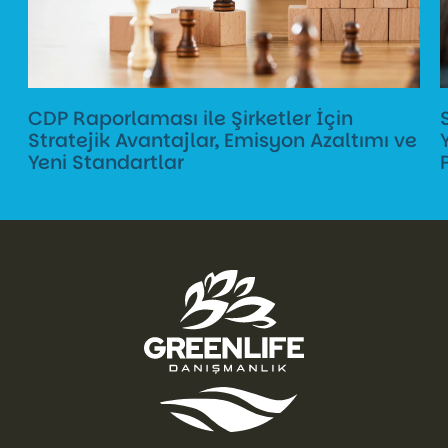
CDP Raporlaması ile Şirketler İçin
Stratejik Avantajlar, Emisyon Azaltımı ve
Yeni Standartlar