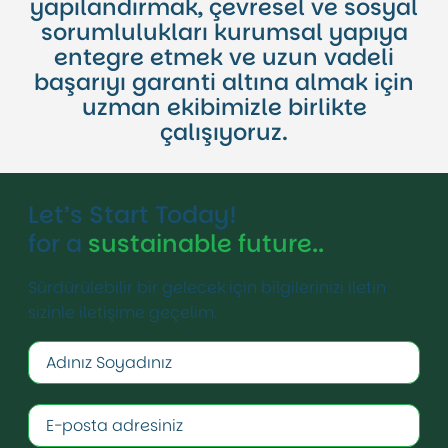
yapılandırmak, çevresel ve sosyal
sorumlulukları kurumsal yapıya
entegre etmek ve uzun vadeli
başarıyı garanti altına almak için
uzman ekibimizle birlikte
çalışıyoruz.
Let’s Start Today!
for a
sustainable future..
Sürdürülebilir bir gelecek için bilgilerinizi iletin
sizinle iletişime geçelim.