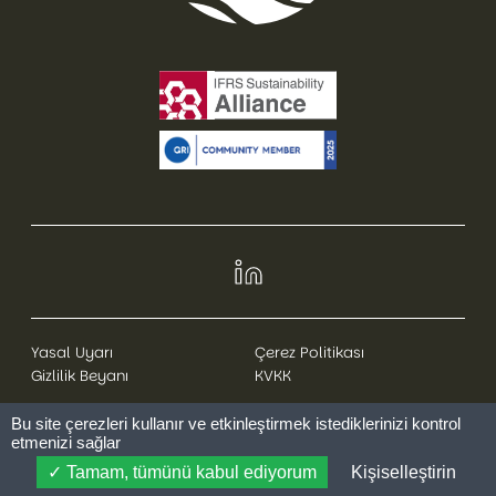
Yasal Uyarı
Çerez Politikası
Gizlilik Beyanı
KVKK
Bu site çerezleri kullanır ve etkinleştirmek istediklerinizi kontrol
etmenizi sağlar
© 2025 Greenlife. Her hakkı saklıdır.
Tamam, tümünü kabul ediyorum
Kişiselleştirin
Website by:
Codesign